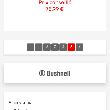
Prix conseillé
75,99 €
1
2
3
4
5
En vitrine