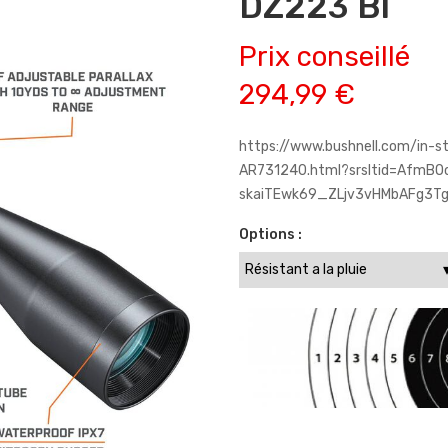
DZ223 Bl
Prix conseillé
294,99 €
https://www.bushnell.com/in-s
AR731240.html?srsltid=AfmBO
skaiTEwk69_ZLjv3vHMbAFg3Tg
Options :