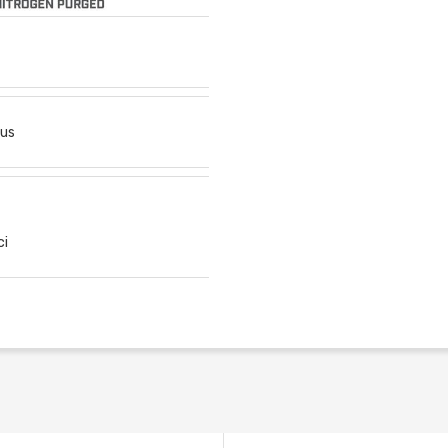
us
ci