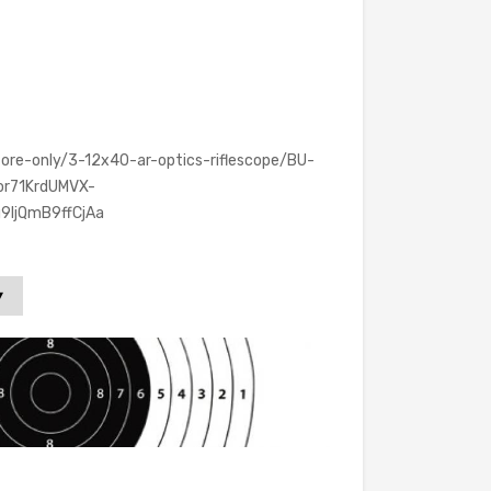
tore-only/3-12x40-ar-optics-riflescope/BU-
or71KrdUMVX-
9IjQmB9ffCjAa