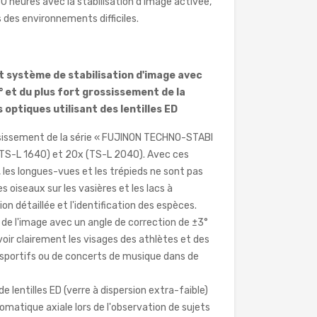
0 heures avec la stabilisation d'image activée,
s des environnements difficiles.
t système de stabilisation d'image avec
° et du plus fort grossissement de la
optiques utilisant des lentilles ED
ssissement de la série « FUJINON TECHNO-STABI
(TS-L 1640) et 20x (TS-L 2040). Avec ces
 les longues-vues et les trépieds ne sont pas
s oiseaux sur les vasières et les lacs à
ion détaillée et l'identification des espèces.
 de l'image avec un angle de correction de ±3°
voir clairement les visages des athlètes et des
 sportifs ou de concerts de musique dans de
e lentilles ED (verre à dispersion extra-faible)
romatique axiale lors de l'observation de sujets