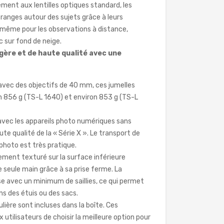
ement aux lentilles optiques standard, les
franges autour des sujets grâce à leurs
même pour les observations à distance,
 sur fond de neige.
gère et de haute qualité avec une
avec des objectifs de 40 mm, ces jumelles
n 856 g (TS-L 1640) et environ 853 g (TS-L
avec les appareils photo numériques sans
ute qualité de la « Série X ». Le transport de
 photo est très pratique.
ement texturé sur la surface inférieure
e seule main grâce à sa prise ferme. La
se avec un minimum de saillies, ce qui permet
ns des étuis ou des sacs.
ière sont incluses dans la boîte. Ces
utilisateurs de choisir la meilleure option pour