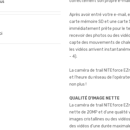
correctement son propre e-mail av
us
Après avoir entré votre e-mail, e
carte mémoire SD et une carte SI
immédiatement prête pour le te
ci
recevoir des photos ou des vidéo
capte des mouvements de chaleur
les vidéos arrivent instantaném
- 4).
La caméra de trail NITEforce 
et l'heure du réseau de l'opérateu
non plus !
QUALITÉ D'IMAGE NETTE
La caméra de trail NITEforce EZm
nette de 20MP et d'une qualité 
images cristallines ou des vidéo
des vidéos d'une durée maximale