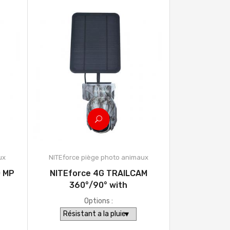
ux
NITEforce piège photo animaux
0 MP
NITEforce 4G TRAILCAM
360°/90° with
Options :