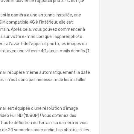
ec le clavier de l'appareil photo ! C'est ça!
t si la caméra a une antenne installée, une
M compatible 4G à l'intérieur, elle est
rrain. Après cela, vous pouvez commencer à
s sur votre e-mail. Lorsque l'appareil photo
 à l'avant de l'appareil photo, les images ou
ent avec une vitesse 4G aux e-mails donnés (1
EZmail récupère même automatiquement la date
r, il n'est donc pas nécessaire de les installer
ail est équipée d'une résolution d'image
vidéo Full HD (1080P) ! Vous obtenez des
s haute définition du terrain. La caméra envoie
 de 20 secondes avec audio. Les photos et les