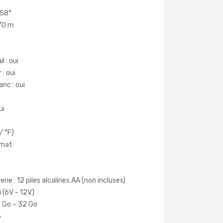
 58°
,70 m
 : oui
 : oui
anc : oui
ui
/ °F)
r mat
ie : 12 piles alcalines AA (non incluses)
 (6V - 12V)
2 Go – 32 Go
6