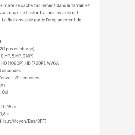
e mate se cache facilement dans le terrain et
s animaux. Le flash infra-noir invisible est
. Le flash invisible garde l'emplacement de
S
(2G pris en charge)
 8 MP, 5 MP, 3 MP)
ll HD (1080P), HD (720P), WVGA
60 secondes
'envoi : 20 secondes
tos
: Oui
IR : 18 m
0,6 s
Oui (Haut/Moyen/Bas/OFF)