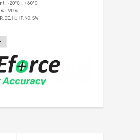
t : -20°C … +60°C
 % – 90 %
R, DE, HU, IT, NO, SW