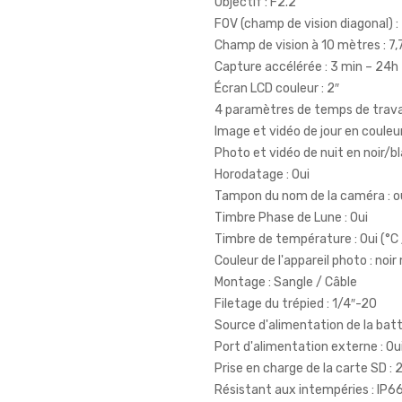
Objectif : F2.2
FOV (champ de vision diagonal) :
Champ de vision à 10 mètres : 7
Capture accélérée : 3 min – 24h
Écran LCD couleur : 2″
4 paramètres de temps de travail
Image et vidéo de jour en couleur
Photo et vidéo de nuit en noir/bl
Horodatage : Oui
Tampon du nom de la caméra : o
Timbre Phase de Lune : Oui
Timbre de température : Oui (°C 
Couleur de l'appareil photo : noi
Montage : Sangle / Câble
Filetage du trépied : 1/4″-20
Source d'alimentation de la batter
Port d'alimentation externe : Oui
Prise en charge de la carte SD : 
Résistant aux intempéries : IP6