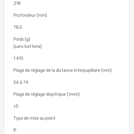
218
Profondeur (mm)
78,5
Poids (g)
(sans batterie)
1 410
Plage de réglage de la distance interpupillaire (mm)
56 à 74
Plage de réglage dioptrique (±mm)
±5
Type de mise au point
IF