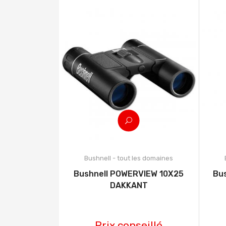
Bushnell - tout les domaines
Bushnell POWERVIEW 10X25
Bus
DAKKANT
Prix conseillé