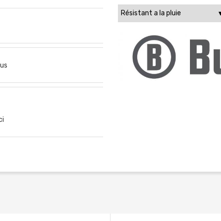
us
ci