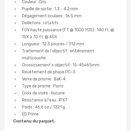
Couleur : Gris
Pupille de sortie : 1.3 - 4.2 mm
Dégagement oculaire : 16.5 mm
Oeilletons : rotatifs
FOV haute puissance (FT @ 1000 YDS) : 140 ft. @
15X à 70 ft. @ 45X
Longueur : 12.3 pouces / 312 mm
Traitement de l'objectif : entièrement
multicouche
Grossissement x objectif : 15-45x65mm
Revêtement de phase PC-3
Verre de prisme : BaK-4
Type de prisme : Porro
Croix de visée : Aucune
Résistance à l'eau : IPX7
Poids : 46.6 oz / 1321 g
ED Prime
Contenu du paquet.