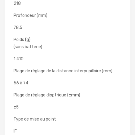
218
Profondeur (mm)
78,5
Poids (g)
(sans batterie)
1 410
Plage de réglage de la distance interpupillaire (mm)
56 à 74
Plage de réglage dioptrique (±mm)
±5
Type de mise au point
IF